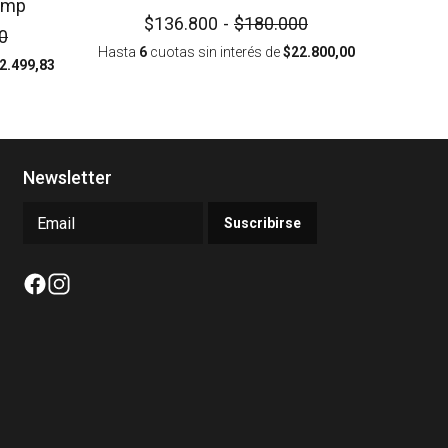
amp
$136.800
-
$180.000
0
Hasta
6
cuotas sin interés
de
$22.800,00
2.499,83
Newsletter
Suscribirse