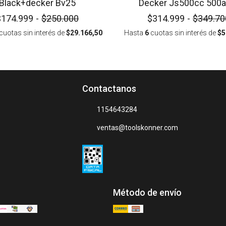
Black+decker Bv25
Decker Js500cc 500
$174.999
-
$250.000
$314.999
-
$349.70
cuotas sin interés
de
$29.166,50
Hasta
6
cuotas sin interés
de
$5
Contactanos
1154643284
ventas@toolskonner.com
Método de envío