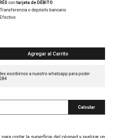
ERÉS
con
tarjeta de DÉBITO
ransferencia o depósito bancario
Efectivo
Agregar al Carrito
des escribirnos a nuestro whatsapp para poder
284
Calcular
 para cortar la superficie del césped y realizar un