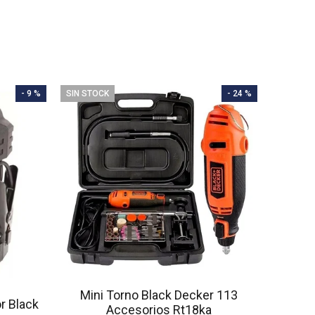
- 9 %
SIN STOCK
- 24 %
Mini Torno Black Decker 113
or Black
Accesorios Rt18ka