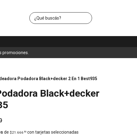
s promociones.
deadora Podadora Black+decker 2 En 1 Best935
Podadora Black+decker
35
0
és
de
con tarjetas seleccionadas
$21.666
50