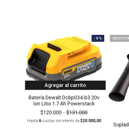
- 8 %
SIN STOC
Agregar al carrito
Batería Dewalt Dcbp034-b3 20v
Ion Litio 1.7 Ah Powerstack
$120.000
-
$131.000
Hasta
6
cuotas sin interés
de
$20.000,00
Soplad