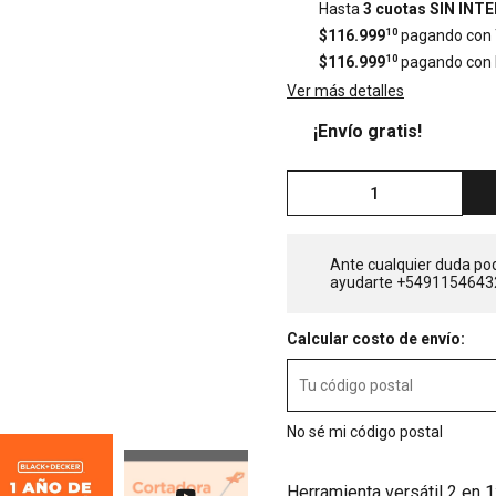
Hasta
3 cuotas SIN INT
$116.999
10
pagando con T
$116.999
10
pagando con 
Ver más detalles
¡Envío gratis!
Ante cualquier duda po
ayudarte +5491154643
Calcular costo de envío:
No sé mi código postal
Herramienta versátil 2 en 1: